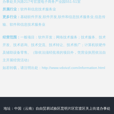
办事处关兴路217号官渡电子商务产业园551-51室
所属行业：
软件和信息技术服务业
更多行业：
基础软件开发,软件开发,软件和信息技术服务业,信息传
输、软件和信息技术服务业
经营范围：
一般项目：软件开发；网络技术服务；技术服务、技术
开发、技术咨询、技术交流、技术转让、技术推广；计算机软硬件
及辅助设备零售。（除依法须经批准的项目外，凭营业执照依法自
主开展经营活动）
如若转载，请注明出处：http://www.vdoivzl.com/information.html
地址：中国（云南）自由贸易试验区昆明片区官渡区关上街道办事处