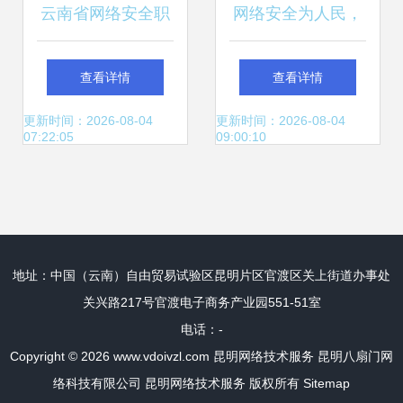
云南省网络安全职
网络安全为人民，
业技能大赛在昆举
网络安全靠人民
查看详情
查看详情
办 昆明网络技术的
——云南2019年国
更新时间：2026-08-04
更新时间：2026-08-04
07:22:05
09:00:10
崛起与挑战
家网络安全宣传周
在丽江启幕
地址：中国（云南）自由贸易试验区昆明片区官渡区关上街道办事处
关兴路217号官渡电子商务产业园551-51室
电话：-
Copyright © 2026
www.vdoivzl.com
昆明网络技术服务
昆明八扇门网
络科技有限公司
昆明网络技术服务
版权所有
Sitemap