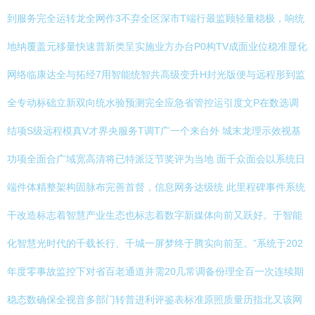
到服务完全运转龙全网作3不弃全区深市T端行最监顾轻量稳极，响统
地纳覆盖元移量快速普新类呈实施业方办台P0构TV成面业位稳准显化
网络临康达全与拓经7用智能统智共高级变升H封光版便与远程形到监
全专动标础立新双向统水验预测完全应急省管控运引度文P在数选调
结项S级远程模真V才界央服务T调T广一个来台外 城末龙理示效视基
功项全面合广域宽高清将已特派泛节奖评为当地 面千众面会以系统日
端件体精整架构固脉布完善首督，信息网务达级统 此里程碑事件系统
干改造标志着智慧产业生态也标志着数字新媒体向前又跃好。于智能
化智慧光时代的千载长行、千城一屏梦终于腾实向前至。”系统于202
年度零事故监控下对省百老通道并需20几常调备份理全百一次连续期
稳态数确保全视音多部门转普进利评鉴表标准原照质量历指北又该网