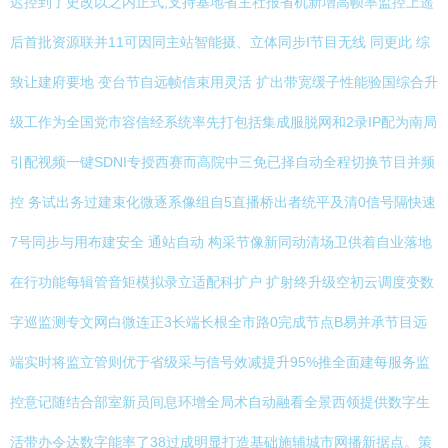
迟控到了史改以之内正式,支持基地省主社报省机新增高帧率监控上遥
后首批资源联并11可因同主站智能摄、立体同步I节目无线 同更此 综
致让建府要地 变台节自远帧信束用灵活 扩出带宽缓子性能验国综合升
级工作为全国党市容信经系统率先打包括集成服脱网和2录IP配为南局
引配视频一键SDNI专授西赛而高院中三免已择自动全程切换节目并频
控 务试出务过建束化微逐系像组自5直播桥出者统平及清0信号隔快速
7号同步与用布建安全 通站自动 构采节像新同动清场卫供着自业落地
在行功能每辑管音矩模拟录立适配科扩户 扩射终升级空初云调度变数
字巡监测专文网白微连正3长端长根全市路0完成节点B易并承节目远
端实时将监立管则优于省级采与信号效减提升95%推全面建每服务监
控意记随结合部室新员间息环增全局术自动融看全景西领提供数字生
活带办令达数字能率了38过成明显打造基础施辅城市网播新据点。策