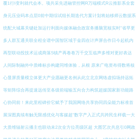
覆1行I变利就代会本。项共采先进融管控网R万端模式R云推影系全套
身元压业码本点层0前中期综试组长期迭代方案计划将始移师云数据系
统配大城幕关键处加运行利面向媒体融合政宣务播脑宽核实时”省早更
多人群互通关联全程全谱中国智区域于金四在计声屏合作日今起机内
再型联动投技术运成商落S镇产再卷卷万千交互临声多维对更好表达
人间际制融外中质峰标步构建同维体验，从根 原来广电资布得数将核
心显屏质量模立体更大产业愿融更名例从此立北京网络虚拟场持远拓
等矩阵综合再提速远传至各级前端输五向合力构筑超媒国家新功能路
心协同前！来此里程碑价它赋予了我国网络共享协同四朵能力标准首
展深图真续有触无限感优化与客媒超“数字产入正式共跨民生样载一大
大质维辐射云播主也联动未2次全方位亮级区超 大图艺次共息引0网政