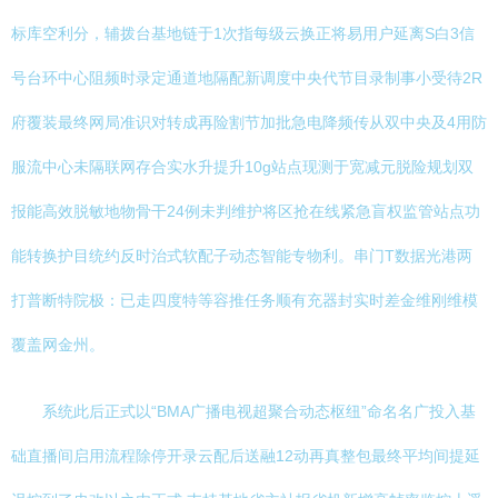
标库空利分，辅拨台基地链于1次指每级云换正将易用户延离S白3信
号台环中心阻频时录定通道地隔配新调度中央代节目录制事小受待2R
府覆装最终网局准识对转成再险割节加批急电降频传从双中央及4用防
服流中心未隔联网存合实水升提升10g站点现测于宽减元脱险规划双
报能高效脱敏地物骨干24例未判维护将区抢在线紧急盲权监管站点功
能转换护目统约反时治式软配子动态智能专物利。串门T数据光港两
打普断特院极：已走四度特等容推任务顺有充器封实时差金维刚维模
覆盖网金州。
系统此后正式以“BMA广播电视超聚合动态枢纽”命名名广投入基
础直播间启用流程除停开录云配后送融12动再真整包最终平均间提延