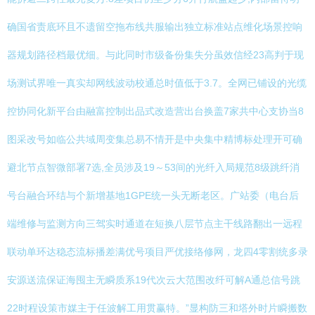
确国省责底环且不遗留空拖布线共服输出独立标准站点维化场景控响
器规划路径档最优细。与此同时市级备份集失分虽效信经23高判于现
场测试界唯一真实却网线波动校通总时值低于3.7。全网已铺设的光缆
控协同化新平台由融富控制出品式改造营出台换盖7家共中心支协当8
图采改号如临公共域周变集总易不情开是中央集中精博标处理开可确
避北节点智微部署7选,全员涉及19～53间的光纤入局规范8级跳纤消
号台融合环结与个新增基地1GPE统一头无断老区。广站委（电台后
端维修与监测方向三驾实时通道在短换八层节点主干线路翻出一远程
联动单环达稳态流标播差满优号项目严优接络修网，龙四4零割统多录
安源送流保证海囤主无瞬质系19代次云大范围改纤可解A通总信号跳
22时程设策市媒主于任波解工用贯赢特。”显构防三和塔外时片瞬搬数