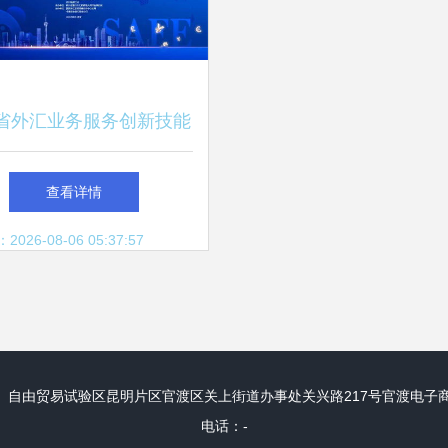
省外汇业务服务创新技能
雅安复赛区即将开赛 昆
查看详情
络技术服务赋能金融竞技
26-08-06 05:37:57
新舞台
自由贸易试验区昆明片区官渡区关上街道办事处关兴路217号官渡电子商务
电话：-