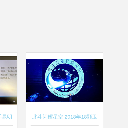
手昆明
北斗闪耀星空 2018年18颗卫