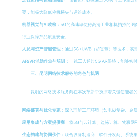
远程运维与预测性维护
：设备运行数据通过5G实时上传至云
要，能极大降低停机损失与运维成本。
机器视觉与AI质检
：5G的高速率使得高清工业相机拍摄的图
行业保障产品质量安全。
人员与资产智能管理
：通过5G+UWB（超宽带）等技术，
AR/VR辅助作业与培训
：一线工人通过5G AR眼镜，能够
三、昆明网络技术服务的角色与机遇
昆明的网络技术服务商在本次革新中扮演着关键使能者
网络部署与优化专家
：深入理解工厂环境（如电磁复杂、金属
应用集成与方案提供商
：将5G与云计算、边缘计算、物联网
生态构建与协同伙伴
：联合设备制造商、软件开发商、系统集